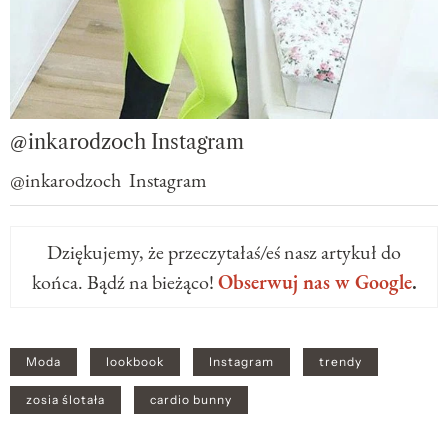
@inkarodzoch Instagram
@inkarodzoch Instagram
Dziękujemy, że przeczytałaś/eś nasz artykuł do
końca. Bądź na bieżąco!
Obserwuj nas w Google
.
Moda
lookbook
Instagram
trendy
zosia ślotała
cardio bunny