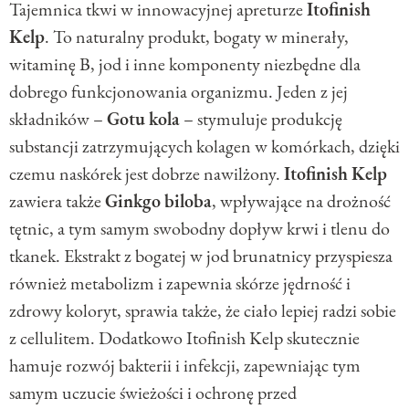
Tajemnica tkwi w innowacyjnej apreturze
Itofinish
Kelp
. To naturalny produkt, bogaty w minerały,
witaminę B, jod i inne komponenty niezbędne dla
dobrego funkcjonowania organizmu. Jeden z jej
składników –
Gotu
kola
– stymuluje produkcję
substancji zatrzymujących kolagen w komórkach, dzięki
czemu naskórek jest dobrze nawilżony.
Itofinish
Kelp
zawiera także
Ginkgo
biloba
, wpływające na drożność
tętnic, a tym samym swobodny dopływ krwi i tlenu do
tkanek. Ekstrakt z bogatej w jod brunatnicy przyspiesza
również metabolizm i zapewnia skórze jędrność i
zdrowy koloryt, sprawia także, że ciało lepiej radzi sobie
z cellulitem. Dodatkowo Itofinish Kelp skutecznie
hamuje rozwój bakterii i infekcji, zapewniając tym
samym uczucie świeżości i ochronę przed