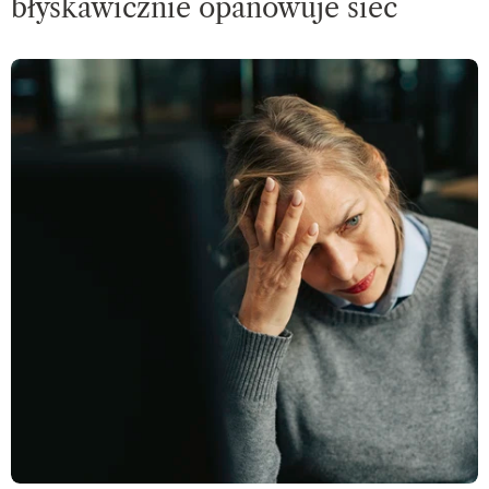
błyskawicznie opanowuje sieć