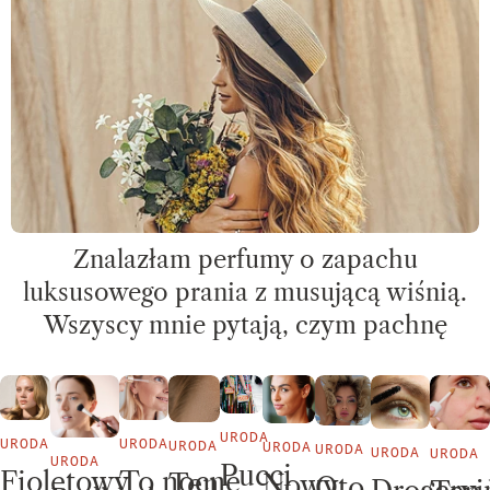
Znalazłam perfumy o zapachu
luksusowego prania z musującą wiśnią.
Wszyscy mnie pytają, czym pachnę
URODA
URODA
URODA
URODA
URODA
URODA
URODA
URODA
URODA
Pucci
To nocne
Fioletowy
Ten
Nowy
Oto