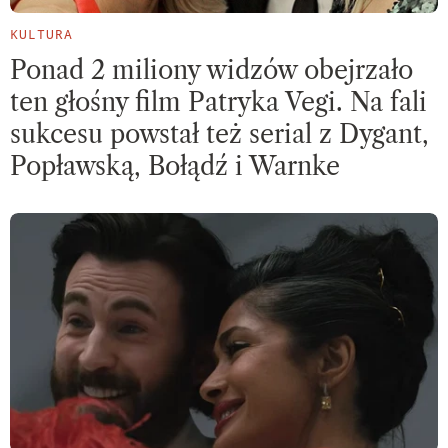
KULTURA
Ponad 2 miliony widzów obejrzało
ten głośny film Patryka Vegi. Na fali
sukcesu powstał też serial z Dygant,
Popławską, Bołądź i Warnke