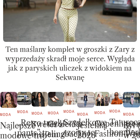
Ten maślany komplet w groszki z Zary z
wyprzedaży skradł moje serce. Wygląda
jak z paryskich uliczek z widokiem na
Sekwanę
MODA
MODA
MODA
MODA
MODA
MODA
MODA
MODA
MODA
Ta uroc
Szydełkowe
„Retro track
Copenhage
Czółenka
Sweter z
Był 
Jesienią
Najlepsze
bomberk
szorty to
pants” to
Fashion We
slingback w
misiem z
w 20
2026
modowe trio