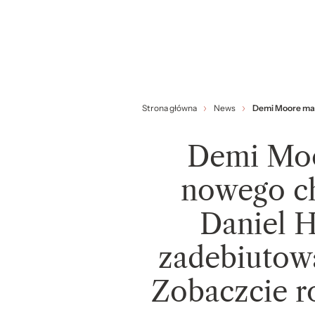
Strona główna
News
Demi Moore ma 
Demi Moo
nowego ch
Daniel 
zadebiutowa
Zobaczcie r