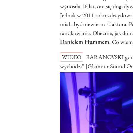
wynosiła 16 lat, oni się dogady
Jednak w 2011 roku zdecydowali 
miała być niewierność aktora. P
randkowania. Obecnie, jak donos
Danielem Hummem
. Co wiem
WIDEO
BARANOVSKI gorzko
wychodzi” [Glamour Sound O