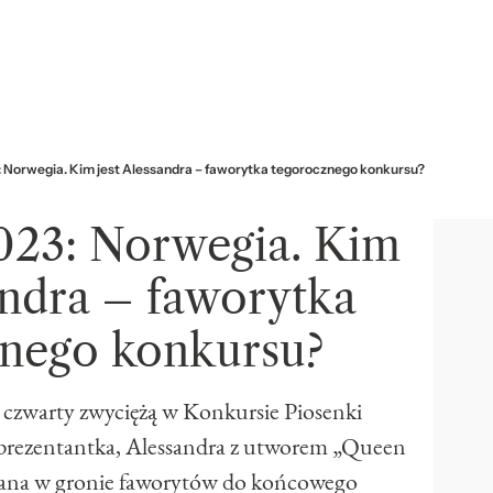
: Norwegia. Kim jest Alessandra – faworytka tegorocznego konkursu?
023: Norwegia. Kim
andra – faworytka
znego konkursu?
czwarty zwyciężą w Konkursie Piosenki
eprezentantka, Alessandra z utworem „Queen
niana w gronie faworytów do końcowego