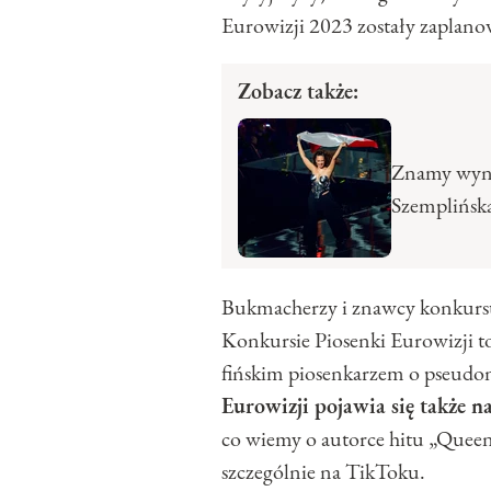
Eurowizji 2023 zostały zaplano
Zobacz także:
Znamy wynik
Szemplińsk
Bukmacherzy i znawcy konkursu
Konkursie Piosenki Eurowizji t
fińskim piosenkarzem o pseudo
Eurowizji pojawia się także 
co wiemy o autorce hitu „Queen 
szczególnie na TikToku.