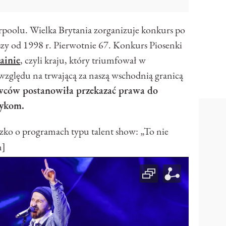
rpoolu. Wielka Brytania zorganizuje konkurs po
wszy od 1998 r. Pierwotnie 67. Konkurs Piosenki
ainie
, czyli kraju, który triumfował w
e względu na trwającą za naszą wschodnią granicą
awców
postanowiła przekazać prawa do
zykom.
 o programach typu talent show: „To nie
n]