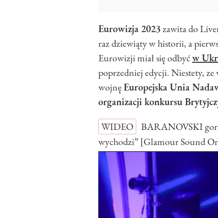
Eurowizja 2023
zawita do Live
raz dziewiąty w historii, a pier
Eurowizji miał się odbyć
w Ukr
poprzedniej edycji. Niestety, z
wojnę
Europejska Unia Nad
organizacji konkursu Brytyjc
WIDEO
BARANOVSKI gorzko
wychodzi” [Glamour Sound O