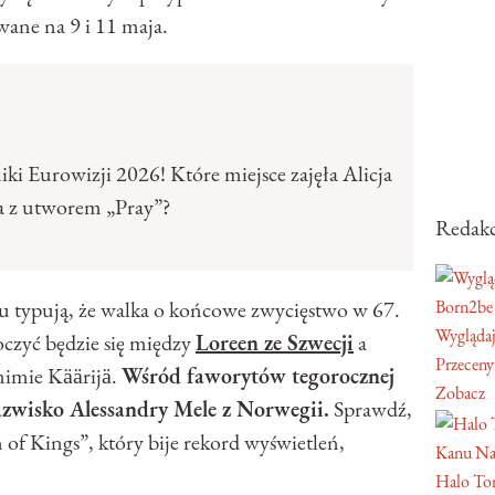
wane na 9 i 11 maja.
i Eurowizji 2026! Które miejsce zajęła Alicja
a z utworem „Pray”?
Redakc
 typują, że walka o końcowe zwycięstwo w 67.
Born2be
Wyglądaj
oczyć będzie się między
Loreen ze Szwecji
a
Przeceny
nimie Käärijä.
Wśród faworytów tegorocznej
Zobacz
nazwisko Alessandry Mele z Norwegii.
Sprawdź,
of Kings”, który bije rekord wyświetleń,
Kanu Na
Halo Ton