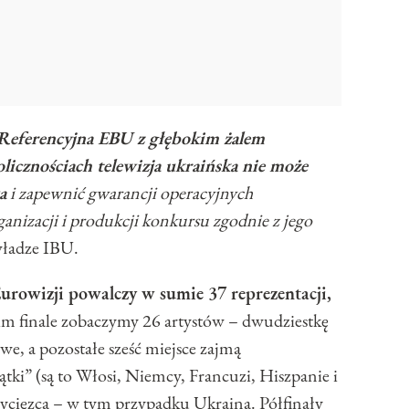
Referencyjna EBU z głębokim żalem
kolicznościach telewizja ukraińska nie może
a
i zapewnić gwarancji operacyjnych
izacji i produkcji konkursu zgodnie z jego
ładze IBU.
urowizji powalczy w sumie 37 reprezentacji,
im finale zobaczymy 26 artystów – dwudziestkę
e, a pozostałe sześć miejsce zajmą
iątki” (są to Włosi, Niemcy, Francuzi, Hiszpanie i
wycięzca – w tym przypadku Ukraina. Półfinały