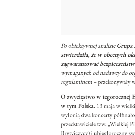
Po obiektywnej analizie
Grupa 
stwierdziła, że ​​w obecnych o
zagwarantować bezpieczeństw
wymaganych od nadawcy do organ
regulaminem
– przekonywały w
O zwycięstwo w tegorocznej E
w tym Polska
. 13 maja w wielk
wyłonią dwa koncerty półfinałow
przedstawiciele tzw. „Wielkiej P
Brytyjczycy) i ubiegłoroczny z