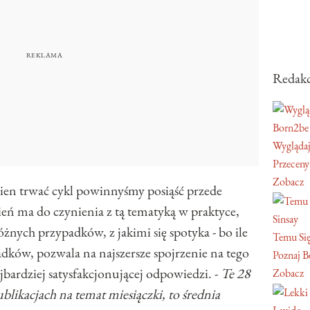
Redakc
Born2be
Wyglądaj
Przeceny
Zobacz
nien trwać cykl powinnyśmy posiąść przede
ień ma do czynienia z tą tematyką w praktyce,
Sinsay
 różnych przypadków, z jakimi się spotyka - bo ile
Temu Się
adków, pozwala na najszersze spojrzenie na tego
Poznaj Be
jbardziej satysfakcjonującej odpowiedzi. -
Te 28
Zobacz
ublikacjach na temat miesiączki, to średnia