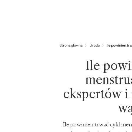
Strona główna
Uroda
Ile powinien t
Ile powi
menstru
ekspertów 
wą
Ile powinien trwać cykl men