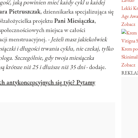
Lavido
ugość, jaką powinien mieć każdy cykl u każdej
Lekki Kr
ara Pietruszczak
, dziennikarka specjalizująca się
Age Awa
łzałożycielka projektu
Pani Miesiączka
,
Zobacz
społecznościowych miejsca w całości
cji menstruacyjnej. -
Jeżeli masz jakiekolwiek
Vitigna 
iączki i długości trwania cyklu, nie czekaj, tylko
Krem pod
Skinimal
loga. Szczególnie, gdy twoja miesiączka
Zobacz
są krótsze niż 25 i dłuższe niż 35 dni
- dodaje.
REKL
ch antykoncepcyjnych się tyje? Pytamy