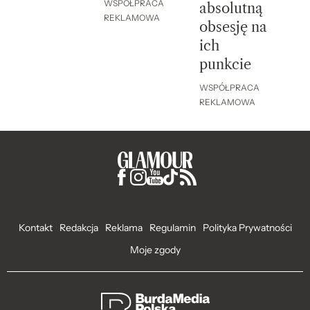
WSPÓŁPRACA
absolutną
REKLAMOWA
obsesję na
ich
punkcie
WSPÓŁPRACA
REKLAMOWA
Kontakt
Redakcja
Reklama
Regulamin
Polityka Prywatności
Moje zgody