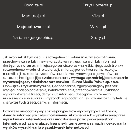
Cocolita.pl
Przyslijprzepis.pl
Mamotoja.pl
Viva.pl
Mojegotowanie.pl
Wizaz.pl
National-geographic.pl
Story.pl
Jakiekolwiek aktywności, w szczególności: pobieranie, zwielokrotnianie,
przechowywanie, lub inne wykorzystywanie treści, danych lub informacji
dostępnych w ramach niniejszego serwisu oraz wszystkich jego podstron, w
szczególności w celu ich eksploracji, zmierzającej do tworzenia, rozwoju,
modyfikacji i szkolenia systemów uczenia maszynowego, algorytmów lub
sztucznej inteligencji
jest zabronione oraz wymaga uprzedniej, jednoznacznie
wyrażonej zgody administratora serwisu – Burda Media Polska sp. z o.o.
Obowiązek uzyskania wyraźnej i jednoznacznej zgody wymagany jest bez
względu sposób pobierania, zwielokrotniania, przechowywania lub innego
wykorzystywania treści, danych lub informacji dostępnych w ramach
niniejszego serwisu oraz wszystkich jego podstron, jak również bez względu na
charakter tych treści, danych i informacji.
Powyższe nie dotyczy wyłącznie przypadków wykorzystywania treści,
danych i informacji w celu umożliwienia i ułatwienia ich wyszukiwania przez
wyszukiwarki internetowe oraz umożliwienia pozycjonowania stron
internetowych zawierających serwisy internetowe w ramach indeksowania
wyników wyszukiwania wyszukiwarek internetowych