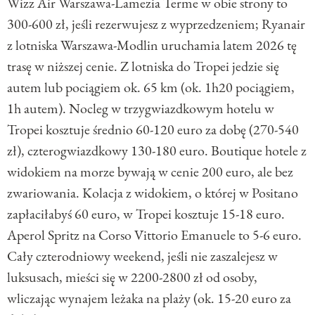
Wizz Air Warszawa-Lamezia Terme w obie strony to
300-600 zł, jeśli rezerwujesz z wyprzedzeniem; Ryanair
z lotniska Warszawa-Modlin uruchamia latem 2026 tę
trasę w niższej cenie. Z lotniska do Tropei jedzie się
autem lub pociągiem ok. 65 km (ok. 1h20 pociągiem,
1h autem). Nocleg w trzygwiazdkowym hotelu w
Tropei kosztuje średnio 60-120 euro za dobę (270-540
zł), czterogwiazdkowy 130-180 euro. Boutique hotele z
widokiem na morze bywają w cenie 200 euro, ale bez
zwariowania. Kolacja z widokiem, o której w Positano
zapłaciłabyś 60 euro, w Tropei kosztuje 15-18 euro.
Aperol Spritz na Corso Vittorio Emanuele to 5-6 euro.
Cały czterodniowy weekend, jeśli nie zaszalejesz w
luksusach, mieści się w 2200-2800 zł od osoby,
wliczając wynajem leżaka na plaży (ok. 15-20 euro za