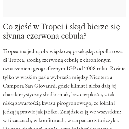
Co zjeść w Tropei i skąd bierze się
słynna czerwona cebula?
Tropea ma jedną obowiązkową przekąskę: cipolla rossa
di Tropea, słodką czerwoną cebulę z chronionym
oznaczeniem geograficznym IGP od 2008 roku. Rośnie
tylko w wąskim pasie wybrzeża między Nicoterą a
Campora San Giovanni, gdzie klimat i gleba dają jej
charakterystyczny słodki smak, bez cierpkości, z tak
niską zawartością kwasu pirogronowego, że lokalni
jedzą ją prawie jak jabłko. Znajdziesz ją we wszystkim:
w focacciach, w konfiturach, w carpaccio z tuńczyka.
Do tego dochodzi 'nduja, ostra kalabryjska pasta z