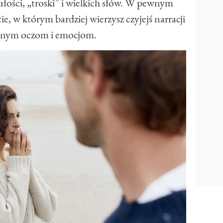
ułości, „troski” i wielkich słów. W pewnym
e, w którym bardziej wierzysz czyjejś narracji
snym oczom i emocjom.