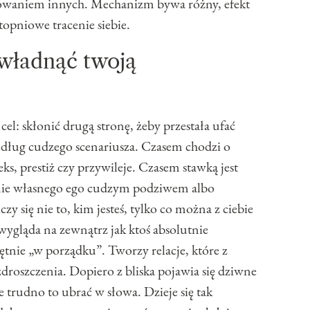
olowaniem innych. Mechanizm bywa różny, efekt
stopniowe tracenie siebie.
władnąć twoją
el: skłonić drugą stronę, żeby przestała ufać
edług cudzego scenariusza. Czasem chodzi o
eks, prestiż czy przywileje. Czasem stawką jest
enie własnego ego cudzym podziwem albo
zy się nie to, kim jesteś, tylko co można z ciebie
wygląda na zewnątrz jak ktoś absolutnie
tnie „w porządku”. Tworzy relacje, które z
droszczenia. Dopiero z bliska pojawia się dziwne
le trudno to ubrać w słowa. Dzieje się tak