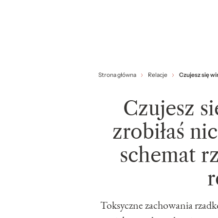
Strona główna
Relacje
Czujesz się wi
Czujesz si
zrobiłaś ni
schemat r
r
Toksyczne zachowania rzadko