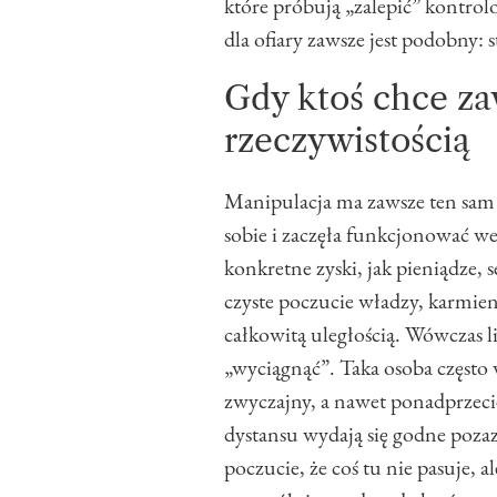
które próbują „zalepić” kontr
dla ofiary zawsze jest podobny: 
Gdy ktoś chce za
rzeczywistością
Manipulacja ma zawsze ten sam c
sobie i zaczęła funkcjonować w
konkretne zyski, jak pieniądze, s
czyste poczucie władzy, karmi
całkowitą uległością. Wówczas lic
„wyciągnąć”. Taka osoba często 
zwyczajny, a nawet ponadprzecię
dystansu wydają się godne pozaz
poczucie, że coś tu nie pasuje, a