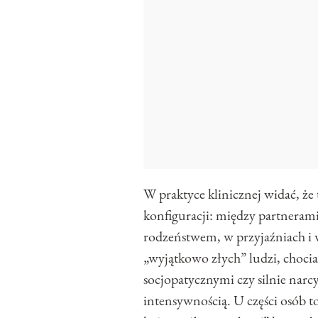
W praktyce klinicznej widać, że
konfiguracji: między partneram
rodzeństwem, w przyjaźniach i w
„wyjątkowo złych” ludzi, choci
socjopatycznymi czy silnie narcys
intensywnością. U części osób t