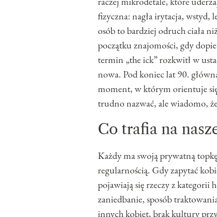
raczej mikrodetale, które uderza
fizyczna: nagła irytacja, wstyd, 
osób to bardziej odruch ciała ni
początku znajomości, gdy dopie
termin „the ick” rozkwitł w usta
nowa. Pod koniec lat 90. główn
moment, w którym orientuje się,
trudno nazwać, ale wiadomo, że 
Co trafia na nasze
Każdy ma swoją prywatną topkę
regularnością. Gdy zapytać kobie
pojawiają się rzeczy z kategorii
zaniedbanie, sposób traktowan
innych kobiet, brak kultury prz