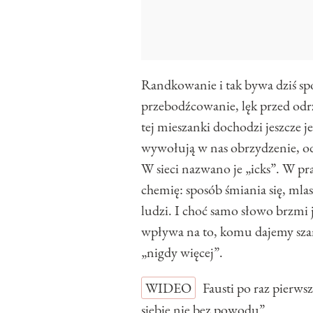
Randkowanie i tak bywa dziś sp
przebodźcowanie, lęk przed odr
tej mieszanki dochodzi jeszcze j
wywołują w nas obrzydzenie, od
W sieci nazwano je „icks”. W pra
chemię: sposób śmiania się, mla
ludzi. I choć samo słowo brzmi 
wpływa na to, komu dajemy szans
„nigdy więcej”.
WIDEO
Fausti po raz pierw
siebie nie bez powodu”