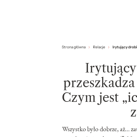
Strona główna
Relacje
Irytujący drob
Irytujący
przeszkadza 
Czym jest „ic
z
Wszystko było dobrze, aż… zau