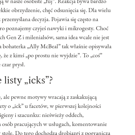
ją w nasze osobiste „fuj”. Reakcja bywa bardzo
lekkie obrzydzenie, chęć odsunięcia się. Dla wielu
ż przemyślana decyzja. Pojawia się często na
ro poznajemy czyjeś nawyki i mikrogesty. Choć
ch Gen Z i milenialsów, sama idea wcale nie jest
a bohaterka „Ally McBeal” tak właśnie opisywała
 że z kimś „po prostu nie wyjdzie”. To „coś”
czar prysł.
 listy „icks”?
, ale pewne motywy wracają z zaskakującą
ty o „ick” u facetów, w pierwszej kolejności
 higieny i szacunku: nieświeży oddech,
ia osób pracujących w usługach, komentowanie
y stole. Do tego dochodzą drobiazgi z pogranicza