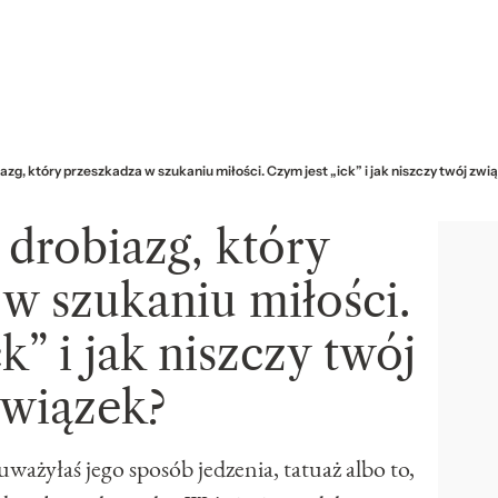
iazg, który przeszkadza w szukaniu miłości. Czym jest „ick” i jak niszczy twój zwi
 drobiazg, który
w szukaniu miłości.
k” i jak niszczy twój
wiązek?
ważyłaś jego sposób jedzenia, tatuaż albo to,