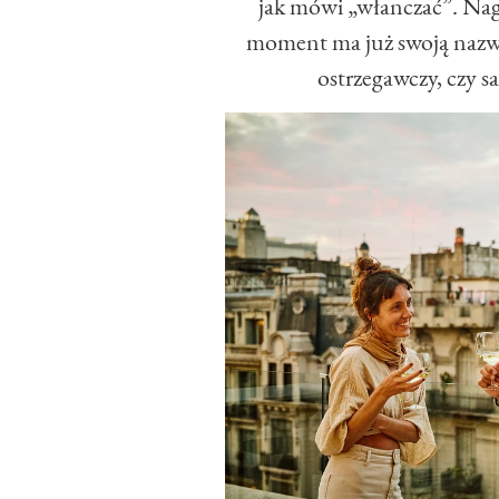
jak mówi „włanczać”. Nagl
moment ma już swoją nazwę:
ostrzegawczy, czy s