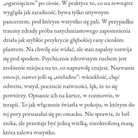
„ogarnięciem” po ciosie. W praktyce to, co na zewnątrz
wygląda jak zaradność, bywa tylko sztywnym
pancerzem, pod którym wszystko się pali. W przypadku
traumy zdrady próba natychmiastowego zapomnienia
działa jak szybkie przykrycie głębokiej rany cienkim
plastrem. Na chwilę nie widać, ale stan zapalny rozwija
się pod spodem. Psychicznie zdrowszym ruchem jest
zrobienie miejsca na to, co naprawdę czujesz. Nazwanie
emocji, nawet jeśli są „nieładne”: wściekłość, chęć
odwetu, wstyd, poczucie naiwności, lęk, że to się
powtórzy. Opisanie ich na kartce, w rozmowie, w
terapii. To jak włączenie światła w pokoju, w którym do
tej pory poruszałaś się po omacku. Nie sprawia, że ból
znika, ale przestaje być jedną wielką, nieokreśloną masą,
która zalewa wszystko.