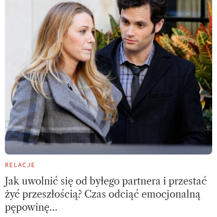
RELACJE
Jak uwolnić się od byłego partnera i przestać
żyć przeszłością? Czas odciąć emocjonalną
pępowinę…