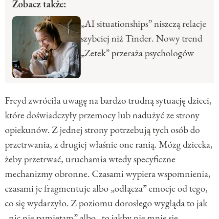
Zobacz także:
„AI situationships” niszczą relacje
szybciej niż Tinder. Nowy trend
„Zetek” przeraża psychologów
Freyd zwróciła uwagę na bardzo trudną sytuację dzieci,
które doświadczyły przemocy lub nadużyć ze strony
opiekunów. Z jednej strony potrzebują tych osób do
przetrwania, z drugiej właśnie one ranią. Mózg dziecka,
żeby przetrwać, uruchamia wtedy specyficzne
mechanizmy obronne. Czasami wypiera wspomnienia,
czasami je fragmentuje albo „odłącza” emocje od tego,
co się wydarzyło. Z poziomu dorosłego wygląda to jak
„nic nie pamiętam” albo „to jakby nie mnie się