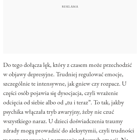
Do tego dołącza lęk, który z czasem może przechodzić
w objawy depresyjne. Trudniej regulować emocje,
szczególnie te intensywne, jak gniew czy rozpacz. U
części osób pojawia się dysocjacja, czyli wrażenie
odcięcia od siebie albo od „tu i teraz”. To tak, jakby
psychika włączała tryb awaryjny, żeby nie czuć
wszystkiego naraz. U dzieci doświadczenia traumy
zdrady mogą prowadzić do aleksytymii, czyli trudności
w rozpoznawaniu i nazywaniu własnych emocji. Na