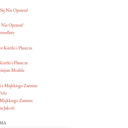
 Nie Oprzesz!
stsellery
Kurtki i Płaszcze
iejsze Modele
Polo
 Miękkiego Zamszu
a Jakość
AMA