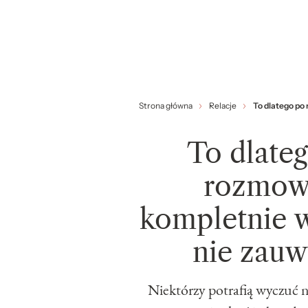
Strona główna
Relacje
To dlatego po
To dlate
rozmowa
kompletnie 
nie zau
Niektórzy potrafią wyczuć 