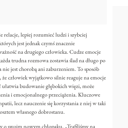
elacje, lepiej rozumieć ludzi i szybciej
ektórych jest jednak czymś znacznie
ważność na drugiego człowieka. Cudze emocje
a każda trudna rozmowa zostawia ślad na długo po
 nie jest chorobą ani zaburzeniem. To sposób
a, że człowiek wyjątkowo silnie reaguje na emocje
ć ułatwia budowanie głębokich więzi, może
enia i emocjonalnego przeciążenia. Kluczowe
mpatii, lecz nauczenie się korzystania z niej w taki
 kosztem własnego dobrostanu.
szy o swoim nowym chłopaku. „Trafiliśmy na