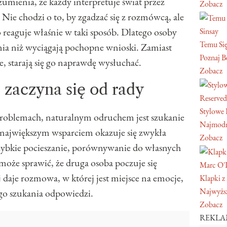
zumienia, że każdy interpretuje świat przez
Zobacz
ie chodzi o to, by zgadzać się z rozmówcą, ale
 reaguje właśnie w taki sposób. Dlatego osoby
Sinsay
Temu Się
nia niż wyciągają pochopne wnioski. Zamiast
Poznaj Be
je, starają się go naprawdę wysłuchać.
Zobacz
zaczyna się od rady
Reserved
Stylowe 
problemach, naturalnym odruchem jest szukanie
Najmodn
największym wsparciem okazuje się zwykła
Zobacz
zybkie pocieszanie, porównywanie do własnych
może sprawić, że druga osoba poczuje się
Marc O'
daje rozmowa, w której jest miejsce na emocje,
Klapki z
Najwyższ
go szukania odpowiedzi.
Zobacz
REKL