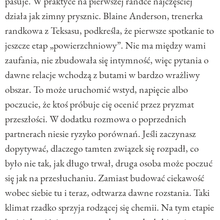
pasuje. W praktyce na pierwszej randce najczęściej
działa jak zimny prysznic. Blaine Anderson, trenerka
randkowa z Teksasu, podkreśla, że pierwsze spotkanie to
jeszcze etap „powierzchniowy”. Nie ma między wami
zaufania, nie zbudowała się intymność, więc pytania o
dawne relacje wchodzą z butami w bardzo wrażliwy
obszar. To może uruchomić wstyd, napięcie albo
poczucie, że ktoś próbuje cię ocenić przez pryzmat
przeszłości. W dodatku rozmowa o poprzednich
partnerach niesie ryzyko porównań. Jeśli zaczynasz
dopytywać, dlaczego tamten związek się rozpadł, co
było nie tak, jak długo trwał, druga osoba może poczuć
się jak na przesłuchaniu. Zamiast budować ciekawość
wobec siebie tu i teraz, odtwarza dawne rozstania. Taki
klimat rzadko sprzyja rodzącej się chemii. Na tym etapie