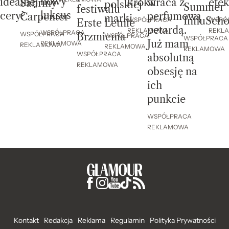
nowy
idealnej
efe
kroku
wraca z
Sabriny
polskiej
Summer
festiwalu
luksus
cery?
perfumową
Carpenter
marki
InfluScho
WSPÓ
WSPÓŁPRACA
Erste Letnie
petardą.
REKL
REKLAMOWA
WSPÓŁPRACA
WSPÓŁPRACA
Brzmienia
WSPÓŁPRACA
WSPÓŁPRACA
Już mam
REKLAMOWA
REKLAMOWA
REKLAMOWA
REKLAMOWA
WSPÓŁPRACA
absolutną
REKLAMOWA
obsesję na
ich
punkcie
WSPÓŁPRACA
REKLAMOWA
Kontakt
Redakcja
Reklama
Regulamin
Polityka Prywatności