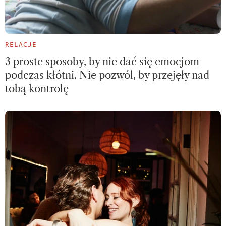
RELACJE
3 proste sposoby, by nie dać się emocjom
podczas kłótni. Nie pozwól, by przejęły nad
tobą kontrolę