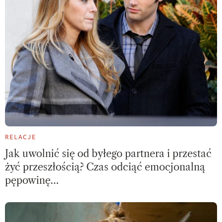
RELACJE
Jak uwolnić się od byłego partnera i przestać
żyć przeszłością? Czas odciąć emocjonalną
pępowinę…