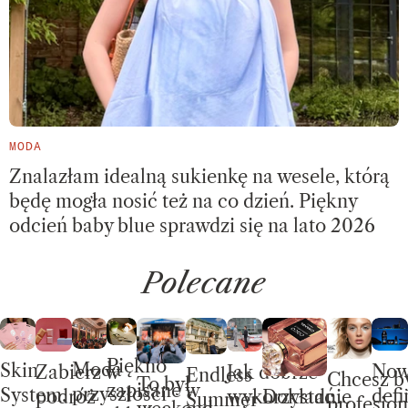
MODA
Znalazłam idealną sukienkę na wesele, którą
będę mogła nosić też na co dzień. Piękny
odcień baby blue sprawdzi się na lato 2026
Polecane
Piękno
Moda
Skin
No
Jak dobrze
Zabierz w
Endless
Chcesz b
To był
zapisane w
przyszłości
System.
defi
wykorzystać
Dokładnie
podróż
Summer –
profesjon