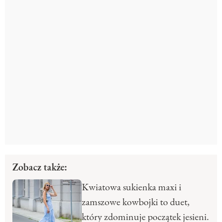
Zobacz także:
Kwiatowa sukienka maxi i
zamszowe kowbojki to duet,
który zdominuje początek jesieni.