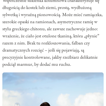
Współcześnie sukienka kolumnowa charakteryzuje się
długością do kostek lub ziemi, prostą, wydłużoną
sylwetką i wyraźną pionowością. Może mieć ramiączka,
szerokie opaski na ramionach, asymetryczne ramię w
stylu greckiego chitonu, ale zawsze zachowuje jedno:
wrażenie, że ciało jest otulone tkaniną, która „płynie”
razem z nim. Brak tu rozkloszowania, falban czy
dramatycznych rozcięć – jeśli się pojawiają, są
precyzyjnie kontrolowane, jakby rzeźbiarz delikatnie
podciął marmur, by dodać mu ruchu.