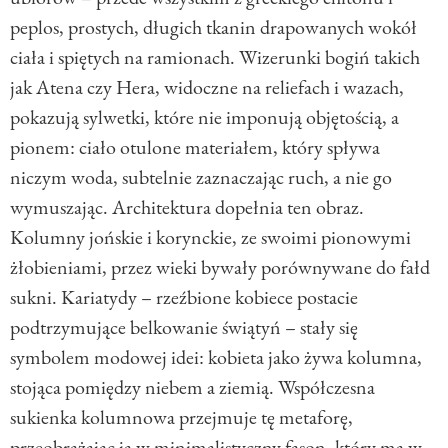
peplos, prostych, długich tkanin drapowanych wokół
ciała i spiętych na ramionach. Wizerunki bogiń takich
jak Atena czy Hera, widoczne na reliefach i wazach,
pokazują sylwetki, które nie imponują objętością, a
pionem: ciało otulone materiałem, który spływa
niczym woda, subtelnie zaznaczając ruch, a nie go
wymuszając. Architektura dopełnia ten obraz.
Kolumny jońskie i korynckie, ze swoimi pionowymi
żłobieniami, przez wieki bywały porównywane do fałd
sukni. Kariatydy – rzeźbione kobiece postacie
podtrzymujące belkowanie świątyń – stały się
symbolem modowej idei: kobieta jako żywa kolumna,
stojąca pomiędzy niebem a ziemią. Współczesna
sukienka kolumnowa przejmuje tę metaforę,
przeobrażając ją w minimalistyczny fason, który ma w