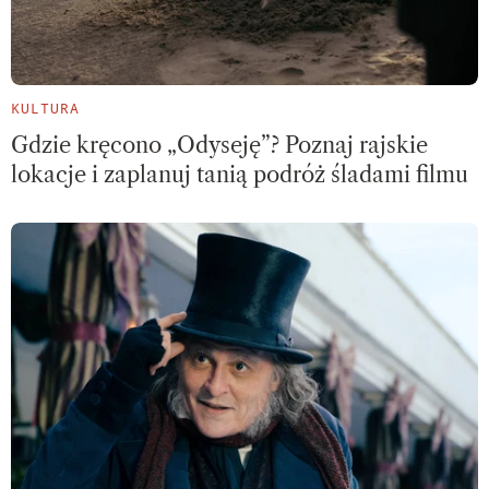
KULTURA
Gdzie kręcono „Odyseję”? Poznaj rajskie
lokacje i zaplanuj tanią podróż śladami filmu