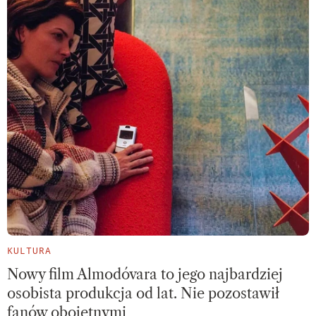
KULTURA
Nowy film Almodóvara to jego najbardziej
osobista produkcja od lat. Nie pozostawił
fanów obojętnymi