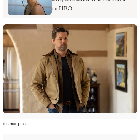
na HBO
fot. mat. pras.