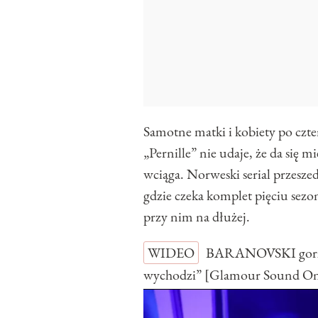
Samotne matki i kobiety po czte
„Pernille” nie udaje, że da się m
wciąga. Norweski serial przeszed
gdzie czeka komplet pięciu sezo
przy nim na dłużej.
WIDEO
BARANOVSKI gorzko
wychodzi” [Glamour Sound O