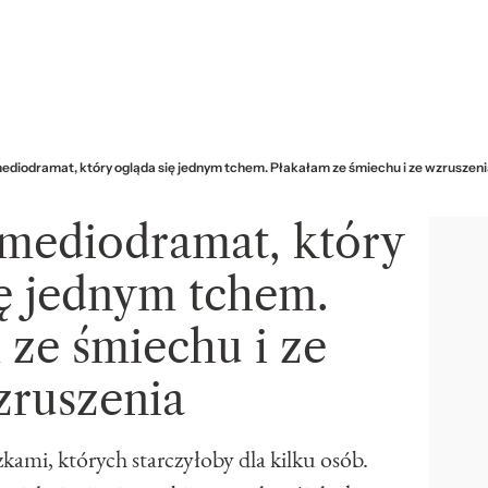
diodramat, który ogląda się jednym tchem. Płakałam ze śmiechu i ze wzruszen
mediodramat, który
ię jednym tchem.
 ze śmiechu i ze
zruszenia
kami, których starczyłoby dla kilku osób.