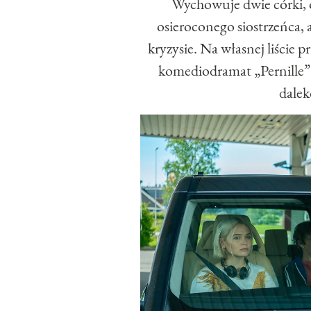
Wychowuje dwie córki, o
osieroconego siostrzeńca,
kryzysie. Na własnej liście 
komediodramat „Pernille” t
dale