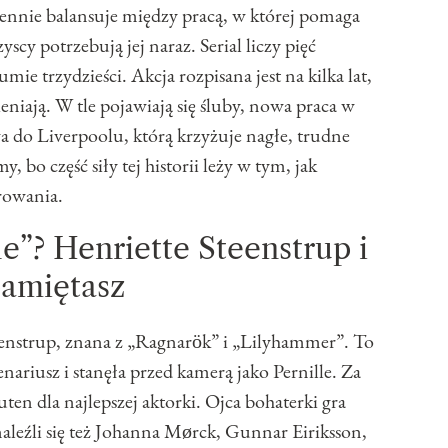
iennie balansuje między pracą, w której pomaga
y potrzebują jej naraz. Serial liczy pięć
ie trzydzieści. Akcja rozpisana jest na kilka lat,
eniają. W tle pojawiają się śluby, nowa praca w
 do Liverpoolu, którą krzyżuje nagłe, trudne
 bo część siły tej historii leży w tym, jak
irowania.
le”? Henriette Steenstrup i
pamiętasz
eenstrup, znana z „Ragnarök” i „Lilyhammer”. To
enariusz i stanęła przed kamerą jako Pernille. Za
uten dla najlepszej aktorki. Ojca bohaterki gra
aleźli się też Johanna Mørck, Gunnar Eiriksson,