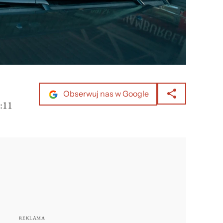
Obserwuj nas w Google
:11