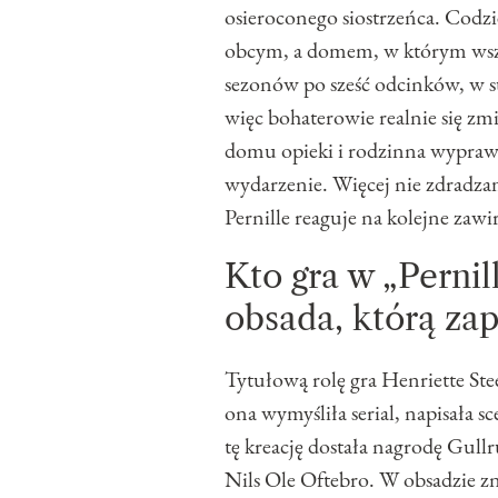
osieroconego siostrzeńca. Codz
obcym, a domem, w którym wszysc
sezonów po sześć odcinków, w sum
więc bohaterowie realnie się zmi
domu opieki i rodzinna wyprawa
wydarzenie. Więcej nie zdradzamy,
Pernille reaguje na kolejne zaw
Kto gra w „Pernil
obsada, którą za
Tytułową rolę gra Henriette St
ona wymyśliła serial, napisała sc
tę kreację dostała nagrodę Gullr
Nils Ole Oftebro. W obsadzie zn