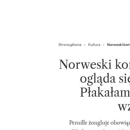
Strona główna
Kultura
Norweski kome
Norweski ko
ogląda s
Płakałam
w
Pernille żongluje obowiąz