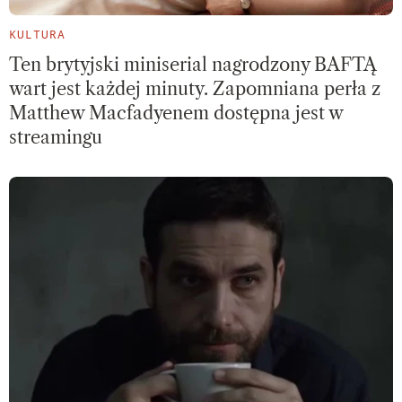
KULTURA
Ten brytyjski miniserial nagrodzony BAFTĄ
wart jest każdej minuty. Zapomniana perła z
Matthew Macfadyenem dostępna jest w
streamingu