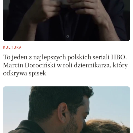
KULTURA
To jeden z najlepszych polskich seriali HBO.
Marcin Dorociński w roli dziennikarza, który
odkrywa spisek