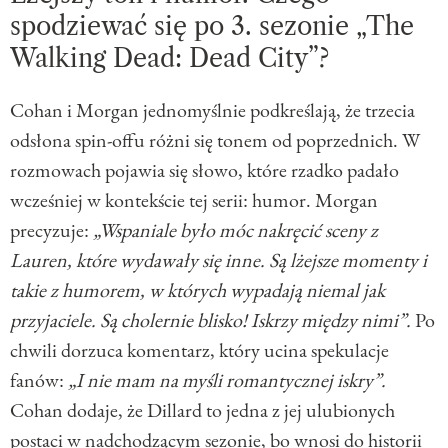
spodziewać się po 3. sezonie „The
Walking Dead: Dead City”?
Cohan i Morgan jednomyślnie podkreślają, że trzecia
odsłona spin-offu różni się tonem od poprzednich. W
rozmowach pojawia się słowo, które rzadko padało
wcześniej w kontekście tej serii: humor. Morgan
precyzuje:
„Wspaniale było móc nakręcić sceny z
Lauren, które wydawały się inne. Są lżejsze momenty i
takie z humorem, w których wypadają niemal jak
przyjaciele. Są cholernie blisko! Iskrzy między nimi”.
Po
chwili dorzuca komentarz, który ucina spekulacje
fanów:
„I nie mam na myśli romantycznej iskry”.
Cohan dodaje, że Dillard to jedna z jej ulubionych
postaci w nadchodzącym sezonie, bo wnosi do historii