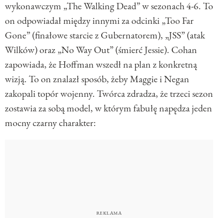
wykonawczym „The Walking Dead” w sezonach 4-6. To
on odpowiadał między innymi za odcinki „Too Far
Gone” (finałowe starcie z Gubernatorem), „JSS” (atak
Wilków) oraz „No Way Out” (śmierć Jessie). Cohan
zapowiada, że Hoffman wszedł na plan z konkretną
wizją. To on znalazł sposób, żeby Maggie i Negan
zakopali topór wojenny. Twórca zdradza, że trzeci sezon
zostawia za sobą model, w którym fabułę napędza jeden
mocny czarny charakter: