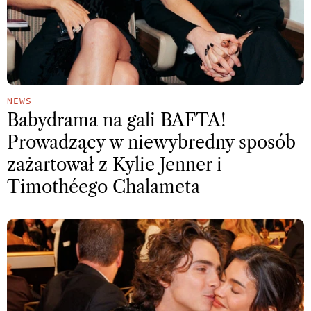
NEWS
Babydrama na gali BAFTA!
Prowadzący w niewybredny sposób
zażartował z Kylie Jenner i
Timothéego Chalameta