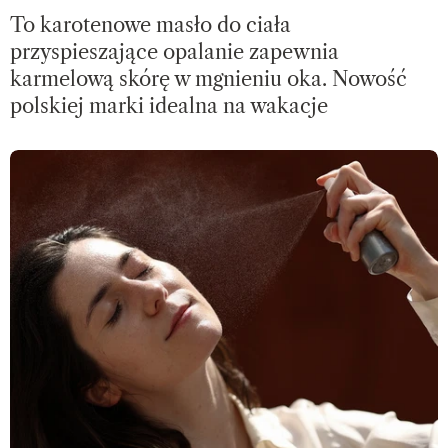
To karotenowe masło do ciała
przyspieszające opalanie zapewnia
karmelową skórę w mgnieniu oka. Nowość
polskiej marki idealna na wakacje