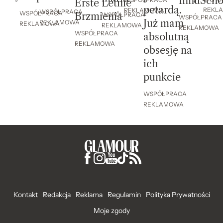
InfluScho
Erste Letnie
petardą.
REKL
REKLAMOWA
WSPÓŁPRACA
WSPÓŁPRACA
Brzmienia
WSPÓŁPRACA
WSPÓŁPRACA
Już mam
REKLAMOWA
REKLAMOWA
REKLAMOWA
REKLAMOWA
WSPÓŁPRACA
absolutną
REKLAMOWA
obsesję na
ich
punkcie
WSPÓŁPRACA
REKLAMOWA
Kontakt
Redakcja
Reklama
Regulamin
Polityka Prywatności
Moje zgody