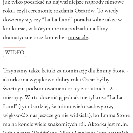
już tylko poczekać na najważniejsze nagrody filmowe
roku, czyli ceremonię rozdania Oscarów. To wtedy
dowiemy się, czy "La La Land" poradzi sobie także w
konkursie, w którym nie ma podziału na filmy
dramatyczne oraz komedie i
musicale
.
WIDEO
…
Trzymamy także kciuki za nominację dla Emmy Stone -
aktorka ma wyjątkowo dobry rok i Oscar byłby
świetnym podsumowaniem pracy z ostatnich 12
miesięcy. Warto docenić ją jednak nie tylko za "La La
Land" (tym bardziej, że mimo wielu zachwytów,
większość z nas jeszcze go nie widziała), bo Emma Stone
ma na koncie wiele znakomitych ról. Aktorka jest m.in.
jedną z muz Woddy'ego Allena i gwiazdą jego ostatnich