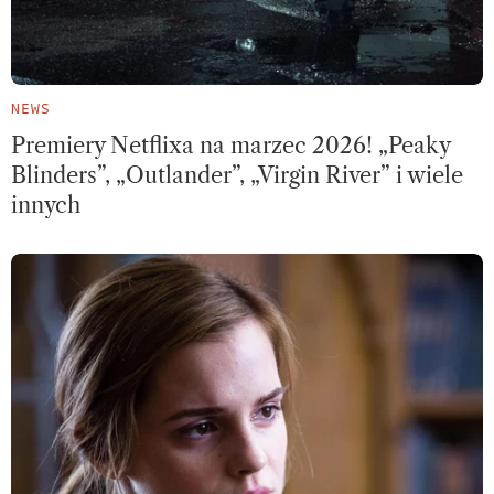
NEWS
Premiery Netflixa na marzec 2026! „Peaky
Blinders”, „Outlander”, „Virgin River” i wiele
innych