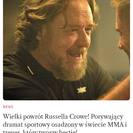
NEWS
Wielki powrót Russella Crowe! Porywający
dramat sportowy osadzony w świecie MMA i
trener, który tworzy bestię!