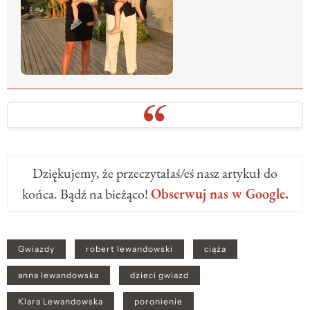
Dziękujemy, że przeczytałaś/eś nasz artykuł do
końca. Bądź na bieżąco!
Obserwuj nas w Google
.
Gwiazdy
robert lewandowski
ciąża
anna lewandowska
dzieci gwiazd
Klara Lewandowska
poronienie