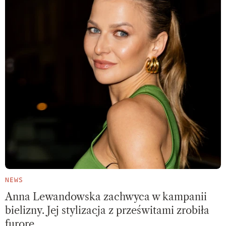
NEWS
Anna Lewandowska zachwyca w kampanii
bielizny. Jej stylizacja z prześwitami zrobiła
furorę