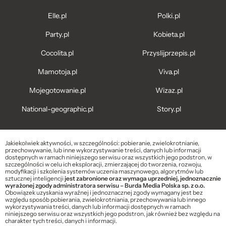
Elle.pl
Polki.pl
Party.pl
Kobieta.pl
Cocolita.pl
Przyslijprzepis.pl
Mamotoja.pl
Viva.pl
Mojegotowanie.pl
Wizaz.pl
National-geographic.pl
Story.pl
Jakiekolwiek aktywności, w szczególności: pobieranie, zwielokrotnianie,
przechowywanie, lub inne wykorzystywanie treści, danych lub informacji
dostępnych w ramach niniejszego serwisu oraz wszystkich jego podstron, w
szczególności w celu ich eksploracji, zmierzającej do tworzenia, rozwoju,
modyfikacji i szkolenia systemów uczenia maszynowego, algorytmów lub
sztucznej inteligencji
jest zabronione oraz wymaga uprzedniej, jednoznacznie
wyrażonej zgody administratora serwisu – Burda Media Polska sp. z o.o.
Obowiązek uzyskania wyraźnej i jednoznacznej zgody wymagany jest bez
względu sposób pobierania, zwielokrotniania, przechowywania lub innego
wykorzystywania treści, danych lub informacji dostępnych w ramach
niniejszego serwisu oraz wszystkich jego podstron, jak również bez względu na
charakter tych treści, danych i informacji.