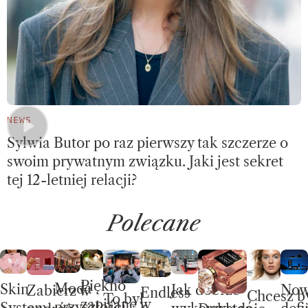
NEWS
Sylwia Butor po raz pierwszy tak szczerze o
swoim prywatnym związku. Jaki jest sekret
tej 12-letniej relacji?
Polecane
Piękno
Moda
Skin
No
Jak dobrze
Zabierz w
Endless
Chcesz b
To był
zapisane w
przyszłości
System.