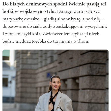
Do białych denimowych spodni świetnie pasują też
botki w wojskowym stylu.
Do tego warto założyć
marynarkę oversize – gładką albo w kratę, a pod nią –
dopasowane do ciała body z zaskakującymi wycięciami.
I złote kolczyki koła. Zwieńczeniem stylizacji niech
będzie nieduża torebka do trzymania w dłoni.