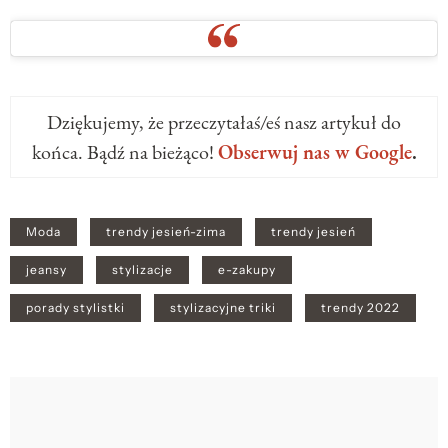
Dziękujemy, że przeczytałaś/eś nasz artykuł do
końca. Bądź na bieżąco!
Obserwuj nas w Google
.
Moda
trendy jesień-zima
trendy jesień
jeansy
stylizacje
e-zakupy
porady stylistki
stylizacyjne triki
trendy 2022