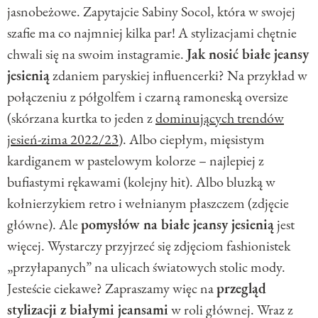
jasnobeżowe. Zapytajcie Sabiny Socol, która w swojej
szafie ma co najmniej kilka par! A stylizacjami chętnie
chwali się na swoim instagramie.
Jak nosić białe jeansy
jesienią
zdaniem paryskiej influencerki? Na przykład w
połączeniu z półgolfem i czarną ramoneską oversize
(skórzana kurtka to jeden z
dominujących trendów
jesień-zima 2022/23
). Albo ciepłym, mięsistym
kardiganem w pastelowym kolorze – najlepiej z
bufiastymi rękawami (kolejny hit). Albo bluzką w
kołnierzykiem retro i wełnianym płaszczem (zdjęcie
główne). Ale
pomysłów na białe jeansy jesienią
jest
więcej. Wystarczy przyjrzeć się zdjęciom fashionistek
„przyłapanych” na ulicach światowych stolic mody.
Jesteście ciekawe? Zapraszamy więc na
przegląd
stylizacji z białymi jeansami
w roli głównej. Wraz z