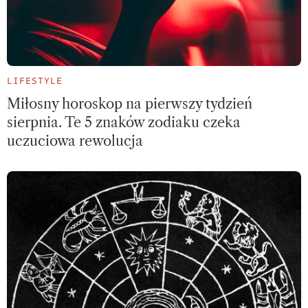
LIFESTYLE
Miłosny horoskop na pierwszy tydzień
sierpnia. Te 5 znaków zodiaku czeka
uczuciowa rewolucja