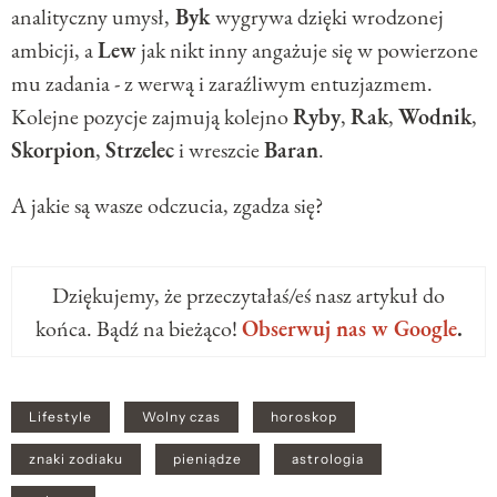
analityczny umysł,
Byk
wygrywa dzięki wrodzonej
ambicji, a
Lew
jak nikt inny angażuje się w powierzone
mu zadania - z werwą i zaraźliwym entuzjazmem.
Kolejne pozycje zajmują kolejno
Ryby
,
Rak
,
Wodnik
,
Skorpion
,
Strzelec
i wreszcie
Baran
.
A jakie są wasze odczucia, zgadza się?
Dziękujemy, że przeczytałaś/eś nasz artykuł do
końca. Bądź na bieżąco!
Obserwuj nas w Google
.
Lifestyle
Wolny czas
horoskop
znaki zodiaku
pieniądze
astrologia