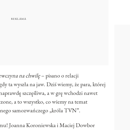
ewczyna na chwilę
– pisano o relacji
y ta wyszła na jaw. Dziś wiemy, że para, której
ą naprawdę szczęśliwa, a w grę wchodzi nawet
oczone, a to wszystko, co wiemy na temat
ilnego samozwańczego „króla TVN”.
 temu! Joanna Koroniewska i Maciej Dowbor