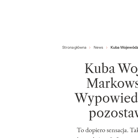
Strona główna
News
Kuba Wojewódzk
Kuba Woj
Markows
Wypowiedź
pozosta
To dopiero sensacja. Ta