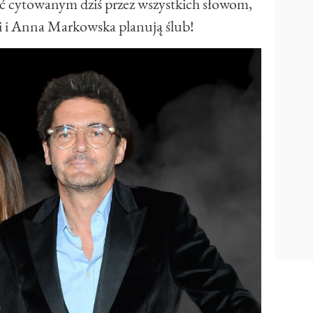
yć cytowanym dziś przez wszystkich słowom,
i Anna Markowska planują ślub!