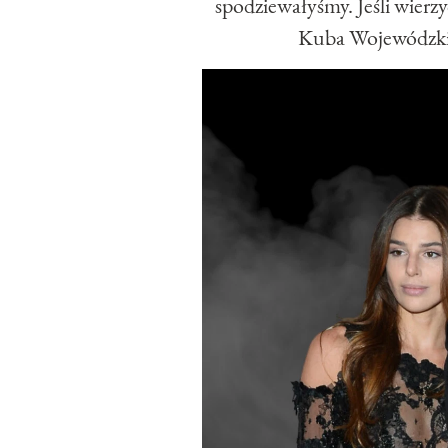
spodziewałyśmy. Jeśli wierz
Kuba Wojewódzki 