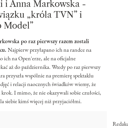
 i Anna Markowska -
wiązku „króla TVN” i
p Model”
owska po raz pierwszy razem zostali
ku.
Najpierw przyłapano ich na randce na
o ich na Open'erze, ale na oficjalne
kać aż do października. Wtedy po raz pierwszy
ara przyszła wspólnie na premierę spektaklu
 zdjęć i relacji naocznych świadków wiemy, że
 krok. I mimo, że nie okazywali sobie czułości,
a siebie kimś więcej niż przyjaciółmi.
Redakc