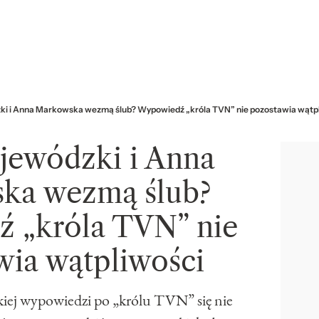
i i Anna Markowska wezmą ślub? Wypowiedź „króla TVN” nie pozostawia wątp
ewódzki i Anna
ka wezmą ślub?
 „króla TVN” nie
wia wątpliwości
kiej wypowiedzi po „królu TVN” się nie