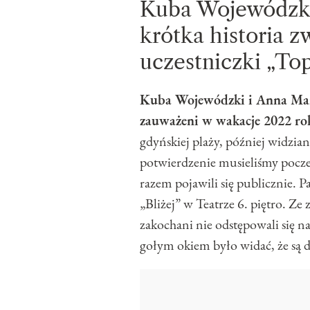
Kuba Wojewódzki
krótka historia z
uczestniczki „To
Kuba Wojewódzki i Anna Mark
zauważeni w wakacje 2022 ro
gdyńskiej plaży, później widzian
potwierdzenie musieliśmy pocze
razem pojawili się publicznie. P
„Bliżej” w Teatrze 6. piętro. Ze
zakochani nie odstępowali się na
gołym okiem było widać, że są dl