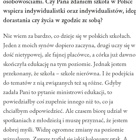
osobowościami. Czy Pana zdaniem szkoła w Polsce
wspiera indywidualistki oraz indywidualistów, ideę
dorastania czy życia w zgodzie ze sobą?
Nie wiem za bardzo, co dzieje się w polskich szkołach.
Jeden z moich synów dopiero zaczyna, drugi uczy się w
dość nietypowej, ale fajnej placówce, a córka już dawno
skończyła edukację na tym poziomie. Jednak jestem
przekonany, że szkoła – szkole nierówna. I że podejścia
do tematów z nią związanych też są różne. Gdyby
zadała Pani to pytanie ministrowi edukacji, to
powiedziałby coś zupełnie innego niż to, co ja
chciałbym odpowiedzieć. Ale czasem biorę udział w
spotkaniach z młodzieżą i muszę przyznać, że jestem
dobrej myśli. Widzę ogromne zmiany na poziomie
wizualnym. Zawsze trafiał się jakiś kolorowy ptak. A