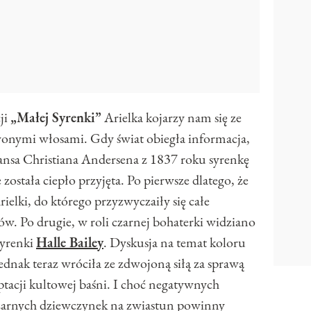
ji
„Małej Syrenki”
Arielka kojarzy nam się ze
rwonymi włosami. Gdy świat obiegła informacja,
Hansa Christiana Andersena z 1837 roku syrenkę
 została ciepło przyjęta. Po pierwsze dlatego, że
ielki, do którego przyzwyczaiły się całe
w. Po drugie, w roli czarnej bohaterki widziano
syrenki
Halle Bailey
. Dyskusja na temat koloru
jednak teraz wróciła ze zdwojoną siłą za sprawą
ptacji kultowej baśni. I choć negatywnych
 czarnych dziewczynek na zwiastun powinny