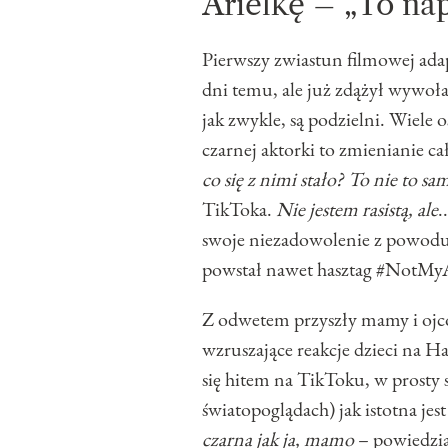
Arielkę – „To na
Pierwszy zwiastun filmowej ada
dni temu, ale już zdążył wywoła
jak zwykle, są podzielni. Wiele
czarnej aktorki to zmienianie cał
co się z nimi stało? To nie to sa
TikToka.
Nie jestem rasistą, ale
.
swoje niezadowolenie z powodu 
powstał nawet hasztag #NotMyAr
Z odwetem przyszły mamy i ojco
wzruszające reakcje dzieci na Ha
się hitem na TikToku, w prosty
światopoglądach) jak istotna jes
czarna jak ja, mamo
– powiedzia