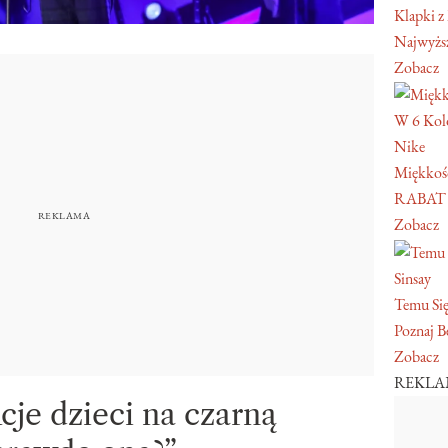
Klapki z
Najwyższ
Zobacz
W 6 Kol
Nike
Miękkość
RABAT
Zobacz
Sinsay
Temu Się
Poznaj Be
Zobacz
REKL
cje dzieci na czarną