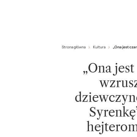
Strona główna
Kultura
„Ona jest cza
„Ona jest
wzrusz
dziewczyn
Syrenkę
hejterom