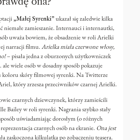
prawdę ona?”
ptacji
„Małej Syrenki”
ukazał się zaledwie kilka
ć niemałe zamieszanie. Internauci i internautki,
 osób uważa bowiem, że obsadzenie w roli Arielki
ej narracji filmu.
Arielka miała czerwone włosy,
mo!
– pisała jedna z oburzonych użytkowniczek
.. ale wiele osób w dosadny sposób pokazuje
koloru skóry filmowej syrenki. Na Twitterze
iel, który zrzesza przeciwników czarnej Arielki.
wie czarnych dziewczynek, którzy zamieścili
lle Bailey w roli syrenki. Nagrania szybko stały
 sposób uświadamiając dorosłym (o różnych
t reprezentacja czarnych osób na ekranie.
Ona jest
ła zaskoczona kilkulatka po zobaczeniu teasera.