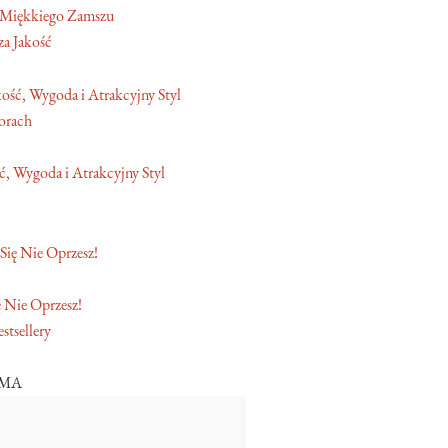
 Miękkiego Zamszu
a Jakość
orach
, Wygoda i Atrakcyjny Styl
 Nie Oprzesz!
stsellery
AMA