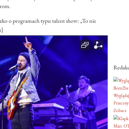
erom.
 o programach typu talent show: „To nie
n]
Redakc
Born2be
Wyglądaj
Przeceny
Zobacz
Marc O'