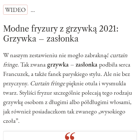
WIDEO
…
Modne fryzury z grzywką 2021:
Grzywka – zasłonka
W naszym zestawieniu nie mogło zabraknąć
curtain
fringe
. Tak zwana
grzywka – zasłonka
podbiła serca
Francuzek, a także fanek paryskiego stylu. Ale nie bez
przyczyny.
Curtain fringe
pięknie otula i wysmukla
twarz. Styliści fryzur szczególnie polecają tego rodzaju
grzywkę osobom z długimi albo półdługimi włosami,
jak również posiadaczkom tak zwanego „wysokiego
czoła”.