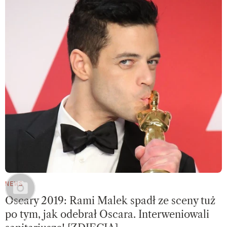
NEWS
Oscary 2019: Rami Malek spadł ze sceny tuż
po tym, jak odebrał Oscara. Interweniowali