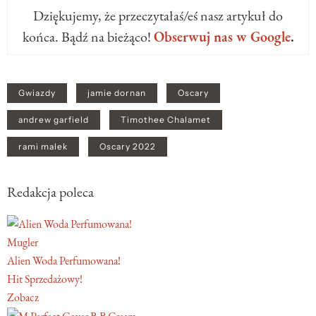
Dziękujemy, że przeczytałaś/eś nasz artykuł do
końca. Bądź na bieżąco!
Obserwuj nas w Google
.
Gwiazdy
jamie dornan
Oscary
andrew garfield
Timothee Chalamet
rami malek
Oscary 2022
Redakcja poleca
Mugler
Alien Woda Perfumowana!
Hit Sprzedażowy!
Zobacz