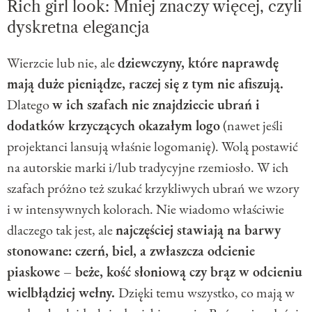
Rich girl look: Mniej znaczy więcej, czyli
dyskretna elegancja
Wierzcie lub nie, ale
dziewczyny, które naprawdę
mają duże pieniądze, raczej się z tym nie afiszują.
Dlatego
w ich szafach nie znajdziecie ubrań i
dodatków krzyczących okazałym logo
(nawet jeśli
projektanci lansują właśnie logomanię). Wolą postawić
na autorskie marki i/lub tradycyjne rzemiosło. W ich
szafach próżno też szukać krzykliwych ubrań we wzory
i w intensywnych kolorach. Nie wiadomo właściwie
dlaczego tak jest, ale
najczęściej stawiają na barwy
stonowane: czerń, biel, a zwłaszcza odcienie
piaskowe – beże, kość słoniową czy brąz w odcieniu
wielbłądziej wełny.
Dzięki temu wszystko, co mają w