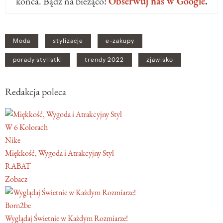
końca. Bądź na bieżąco!
Obserwuj nas w Google
.
Moda
stylizacje
e-zakupy
porady stylistki
trendy 2022
zjawisko
Redakcja poleca
W 6 Kolorach
Nike
Miękkość, Wygoda i Atrakcyjny Styl
RABAT
Zobacz
Born2be
Wyglądaj Świetnie w Każdym Rozmiarze!