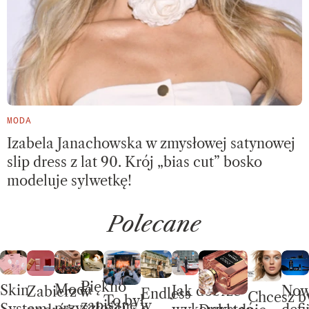
MODA
Izabela Janachowska w zmysłowej satynowej
slip dress z lat 90. Krój „bias cut” bosko
modeluje sylwetkę!
Polecane
Piękno
Moda
Skin
No
Jak dobrze
Zabierz w
Endless
Chcesz b
To był
zapisane w
przyszłości