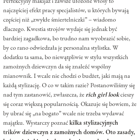
Perfekcyjny makijaż i zawsze ułożone włosy to
najczęściej efekt pracy specjalistów, u których bywają
częściej niż „zwykłe śmiertelniczki” – wiadomo
dlaczego. Kwestia strojów wydaje się jednak być
bardziej zagadkowa, bo trudno nam wyobrazić sobie,
by co rano odwiedzała je personalna stylistka. W
dodatku ta sama, bo niewątpliwie w stylu wszystkich
zamożnych dziewczyn da się znaleźć wspólny
mianownik. I wcale nie chodzi o budżet, jaki mają na
każdą stylizację. O co w takim razie? Postanowiliśmy się
nad tym zastanowić, zwłaszcza, że
rich girl look
cieszy
się coraz większą popularnością. Okazuje się bowiem, że
by ubrać się „na bogato” wcale nie trzeba wydawać
majątku. Wystarczy poznać
kilka stylizacyjnych
trików dziewczyn z zamożnych domów. Oto zasady,