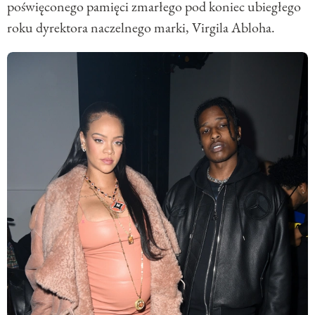
poświęconego pamięci zmarłego pod koniec ubiegłego
roku dyrektora naczelnego marki, Virgila Abloha.