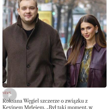
NEWS
Roksana Węgiel szczerze o związku z
Kevinem Mglejem. „Był taki moment, w