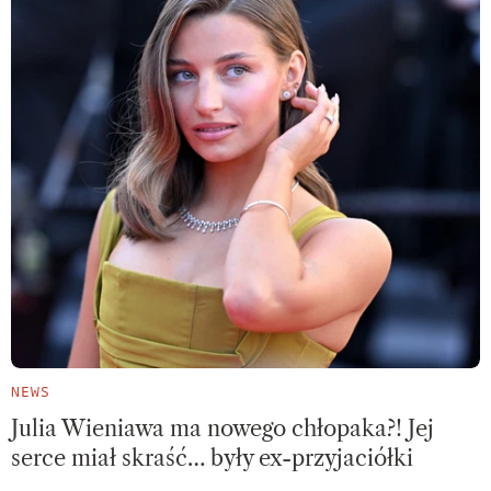
NEWS
Julia Wieniawa ma nowego chłopaka?! Jej
serce miał skraść… były ex-przyjaciółki