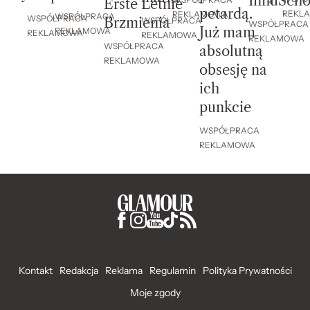
InfluScho
Erste Letnie
petardą.
REKL
REKLAMOWA
WSPÓŁPRACA
WSPÓŁPRACA
Brzmienia
WSPÓŁPRACA
WSPÓŁPRACA
Już mam
REKLAMOWA
REKLAMOWA
REKLAMOWA
REKLAMOWA
WSPÓŁPRACA
absolutną
REKLAMOWA
obsesję na
ich
punkcie
WSPÓŁPRACA
REKLAMOWA
Kontakt
Redakcja
Reklama
Regulamin
Polityka Prywatności
Moje zgody