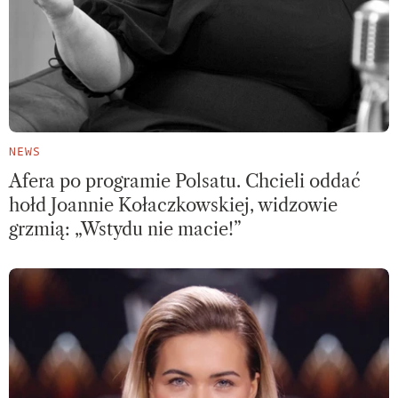
NEWS
Afera po programie Polsatu. Chcieli oddać
hołd Joannie Kołaczkowskiej, widzowie
grzmią: „Wstydu nie macie!”