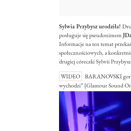
Sylwia Przybysz urodziła!
Dru
posługuje się pseudonimem
JD
Informacje na ten temat przek
społecznościowych, a konkretni
drugiej córeczki Sylwii Przybys
WIDEO
BARANOVSKI gorzko
wychodzi” [Glamour Sound O