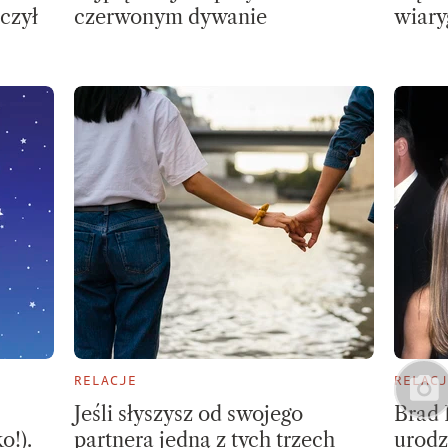
uczył
czerwonym dywanie
wiary
RELACJE
RELACJ
Jeśli słyszysz od swojego
Brad 
o!).
partnera jedną z tych trzech
urodz