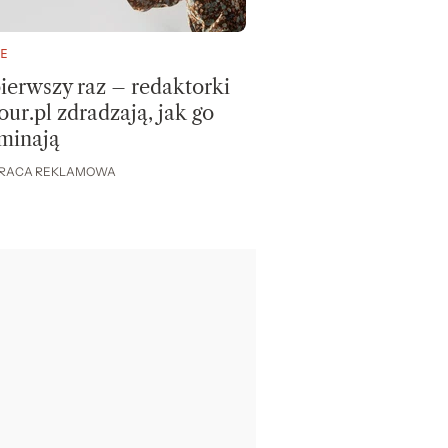
E
ierwszy raz – redaktorki
ur.pl zdradzają, jak go
minają
RACA REKLAMOWA