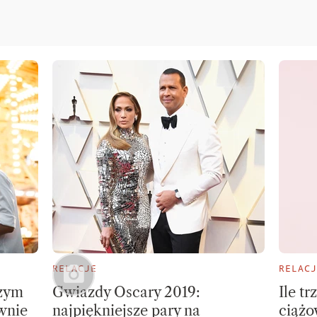
RELACJE
RELACJ
szym
Gwiazdy Oscary 2019:
Ile t
wnie
najpiękniejsze pary na
ciążo