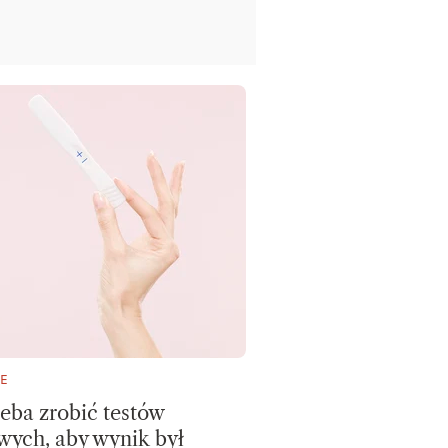
E
rzeba zrobić testów
wych, aby wynik był