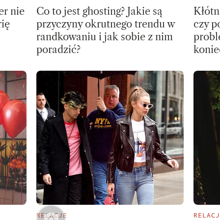
er nie
Co to jest ghosting? Jakie są
Kłótn
rię
przyczyny okrutnego trendu w
czy p
randkowaniu i jak sobie z nim
probl
poradzić?
koniec
RELACJE
RELACJ