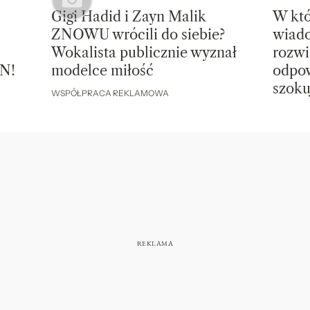
Gigi Hadid i Zayn Malik
W któ
ZNOWU wrócili do siebie?
wiado
Wokalista publicznie wyznał
rozwi
N!
modelce miłość
odpow
szoku
WSPÓŁPRACA REKLAMOWA