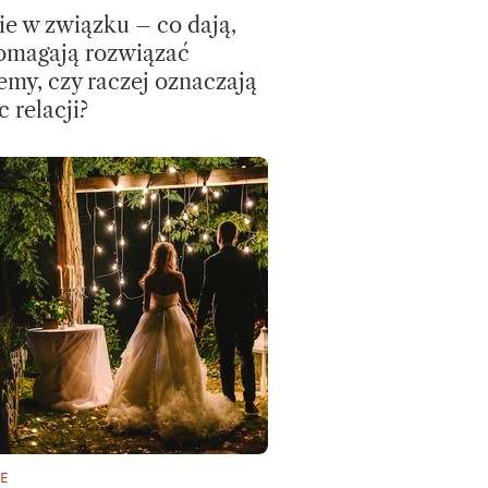
ie w związku – co dają,
omagają rozwiązać
emy, czy raczej oznaczają
 relacji?
E