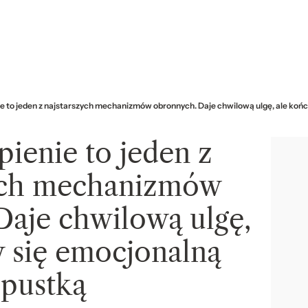
e to jeden z najstarszych mechanizmów obronnych. Daje chwilową ulgę, ale końc
ienie to jeden z
ych mechanizmów
Daje chwilową ulgę,
y się emocjonalną
pustką