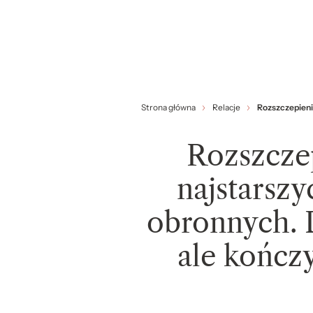
Strona główna
Relacje
Rozszczepieni
Rozszczep
najstarsz
obronnych. 
ale kończ