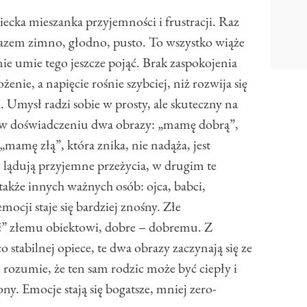
ziecka mieszanka przyjemności i frustracji. Raz
m razem zimno, głodno, pusto. To wszystko wiąże
nie umie tego jeszcze pojąć. Brak zaspokojenia
enie, a napięcie rośnie szybciej, niż rozwija się
. Umysł radzi sobie w prosty, ale skuteczny na
 w doświadczeniu dwa obrazy: „mamę dobrą”,
 „mamę złą”, która znika, nie nadąża, jest
 lądują przyjemne przeżycia, w drugim te
 także innych ważnych osób: ojca, babci,
ocji staje się bardziej znośny. Złe
” złemu obiektowi, dobre – dobremu. Z
o stabilnej opiece, te dwa obrazy zaczynają się ze
j rozumie, że ten sam rodzic może być ciepły i
. Emocje stają się bogatsze, mniej zero-