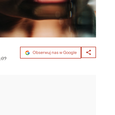
Obserwuj nas w Google
:09