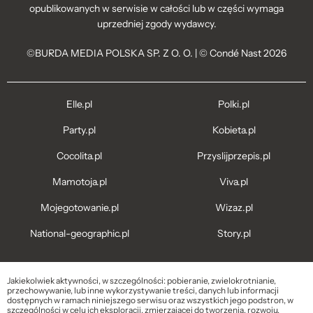
opublikowanych w serwisie w całości lub w części wymaga
uprzedniej zgody wydawcy.
©BURDA MEDIA POLSKA SP. Z O. O. | © Condé Nast 2026
Elle.pl
Polki.pl
Party.pl
Kobieta.pl
Cocolita.pl
Przyslijprzepis.pl
Mamotoja.pl
Viva.pl
Mojegotowanie.pl
Wizaz.pl
National-geographic.pl
Story.pl
Jakiekolwiek aktywności, w szczególności: pobieranie, zwielokrotnianie,
przechowywanie, lub inne wykorzystywanie treści, danych lub informacji
dostępnych w ramach niniejszego serwisu oraz wszystkich jego podstron, w
szczególności w celu ich eksploracji, zmierzającej do tworzenia, rozwoju,