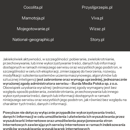
Cocolita.pl
Przyslijprzepis.pl
Mamotoja.pl
Viva.pl
Mojegotowanie.pl
Wizaz.pl
National-geographic.pl
Story.pl
Jakiekolwiek aktywności, w szczególności: pobieranie, zwielokrotnianie,
przechowywanie, lub inne wykorzystywanie treści, danych lub informacji
dostępnych w ramach niniejszego serwisu oraz wszystkich jego podstron, w
szczególności w celu ich eksploracji, zmierzającej do tworzenia, rozwoju,
modyfikacji i szkolenia systemów uczenia maszynowego, algorytmów lub
sztucznej inteligencji
jest zabronione oraz wymaga uprzedniej, jednoznacznie
wyrażonej zgody administratora serwisu – Burda Media Polska sp. z o.o.
Obowiązek uzyskania wyraźnej i jednoznacznej zgody wymagany jest bez
względu sposób pobierania, zwielokrotniania, przechowywania lub innego
wykorzystywania treści, danych lub informacji dostępnych w ramach
niniejszego serwisu oraz wszystkich jego podstron, jak również bez względu na
charakter tych treści, danych i informacji.
Powyższe nie dotyczy wyłącznie przypadków wykorzystywania treści,
danych i informacji w celu umożliwienia i ułatwienia ich wyszukiwania przez
wyszukiwarki internetowe oraz umożliwienia pozycjonowania stron
internetowych zawierających serwisy internetowe w ramach indeksowania
wyników wyszukiwania wyszukiwarek internetowych