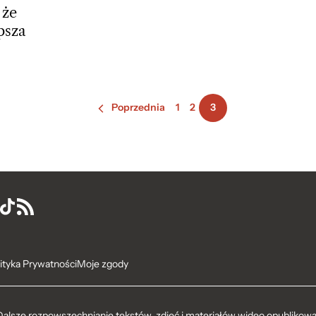
 że
psza
Poprzednia
1
2
3
ityka Prywatności
Moje zgody
Dalsze rozpowszechnianie tekstów, zdjęć i materiałów wideo opublikowan