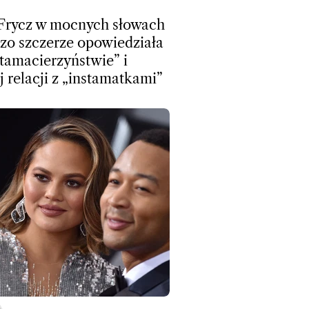
Frycz w mocnych słowach
dzo szczerze opowiedziała
stamacierzyństwie” i
j relacji z „instamatkami”