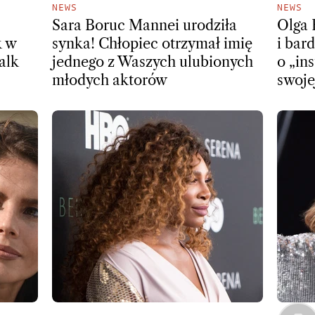
NEWS
NEWS
Sara Boruc Mannei urodziła
Olga 
k w
synka! Chłopiec otrzymał imię
i bar
alk
jednego z Waszych ulubionych
o „in
młodych aktorów
swoje