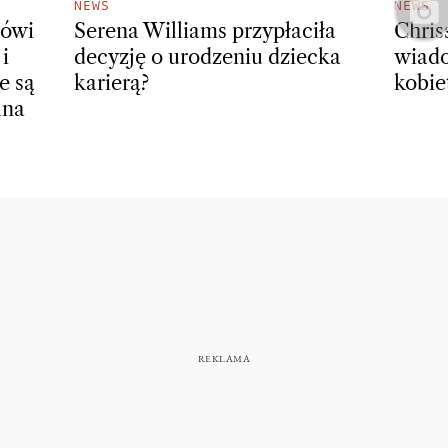
NEWS
NEWS
mówi
Serena Williams przypłaciła
Chris
i
decyzję o urodzeniu dziecka
wiado
e są
karierą?
kobie
lna