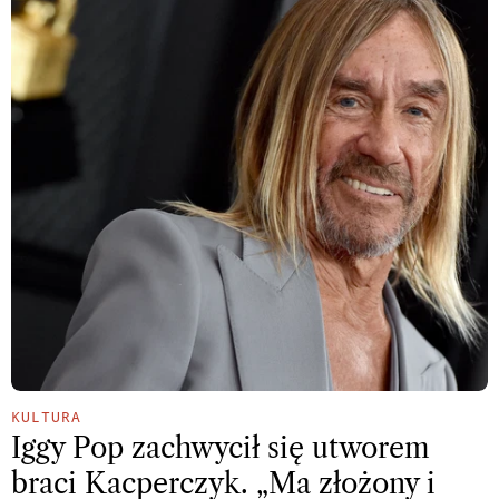
KULTURA
Iggy Pop zachwycił się utworem
braci Kacperczyk. „Ma złożony i