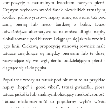
kompozycję z naturalnym kształtem naszych piersi.
Częstym wyborem wśród fanek niewielkich tatuaży są
krótkie, jednowyrazowe napisy umiejscowione tuż pod
samą piersią lub nieco bardziej z boku. Dużo
odważniejszą alternatywą są natomiast długie napisy
zlokalizowane pod biustem i ciągnące się jak fala wzdłuż
jego linii. Ciekawą propozycję stanowią również małe
tatuaże znajdujące się między piersiami lub te duże,
zaczynające się we wgłębieniu oddzielającym piersi i
ciągnące się aż do pępka.
Popularne wzory na tatuaż pod biustem to na przykład
napisy „hope” i „good vibes”, tatuaż gwiazdki, pióra,
tatuaż jaskółki lub znak symbolizujący nieskończoność.
Tatuaż nieskończoność to popularny wybór wśród