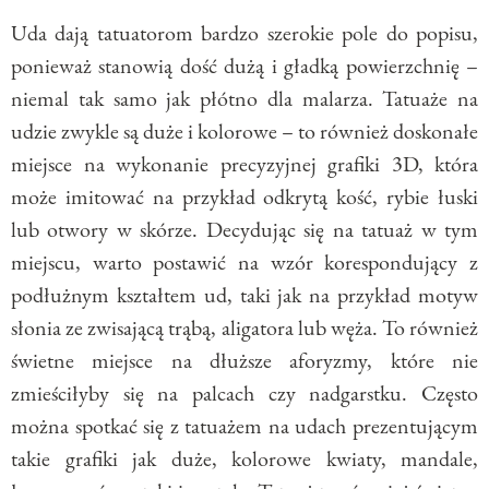
Uda dają tatuatorom bardzo szerokie pole do popisu,
ponieważ stanowią dość dużą i gładką powierzchnię –
niemal tak samo jak płótno dla malarza. Tatuaże na
udzie zwykle są duże i kolorowe – to również doskonałe
miejsce na wykonanie precyzyjnej grafiki 3D, która
może imitować na przykład odkrytą kość, rybie łuski
lub otwory w skórze. Decydując się na tatuaż w tym
miejscu, warto postawić na wzór korespondujący z
podłużnym kształtem ud, taki jak na przykład motyw
słonia ze zwisającą trąbą, aligatora lub węża. To również
świetne miejsce na dłuższe aforyzmy, które nie
zmieściłyby się na palcach czy nadgarstku. Często
można spotkać się z tatuażem na udach prezentującym
takie grafiki jak duże, kolorowe kwiaty, mandale,