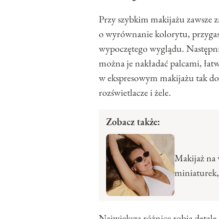
Przy szybkim makijażu zawsze za
o wyrównanie kolorytu, przygasz
wypoczętego wyglądu. Następn
można je nakładać palcami, łatw
w ekspresowym makijażu tak dob
rozświetlacze i żele.
Zobacz także:
Makijaż na 
miniaturek,
Największą różnicę robią detale