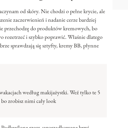
czynam od skóry. Nie chodzi o pełne krycie, ale
enie zaczerwienień i nadanie cerze bardziej
ie przechodzę do produktów kremowych, bo
o rozetrzeć i szybko poprawić. Właśnie dlatego
rze sprawdzają się sztyfty, kremy BB, płynne
wakacjach według makijażystki. Weź tylko te 5
 bo zrobisz nimi cały look
. Podkreślone rzęsy, uporządkowane brwi,