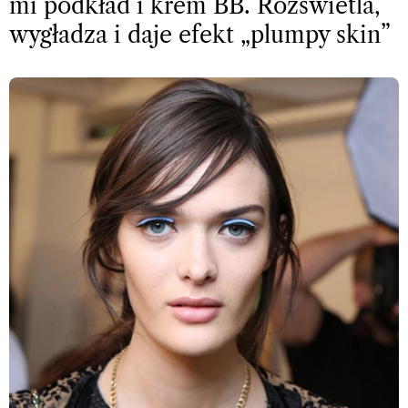
mi podkład i krem BB. Rozświetla,
wygładza i daje efekt „plumpy skin”