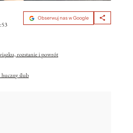
Obserwuj nas w Google
:53
wiązku, rozstanie i powrót
i huczny ślub