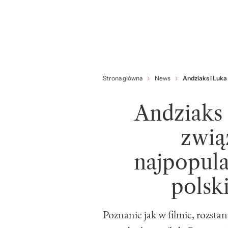
Strona główna
News
Andziaks i Luka 
Andziaks 
zwią
najpopula
polsk
Poznanie jak w filmie, rozst