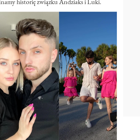
namy historię związku Andziaks i Luki.