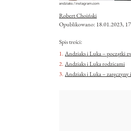
andziaks / instagram.com
Robert Choiński
Opublikowano:
18.01.2023, 17
Spis treści:
Andziaks i Luka – początki z
Andziaks i Luka rodzicami
Andziaks i Luka – zaręczyny 