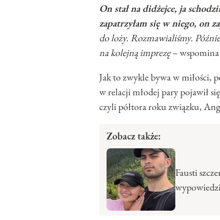
On stał na didżejce, ja schodz
zapatrzyłam się w niego, on z
do loży. Rozmawialiśmy. Późnie
na kolejną imprezę
– wspomina 
Jak to zwykle bywa w miłości, 
w relacji młodej pary pojawił si
czyli półtora roku związku, Ange
Zobacz także:
Fausti szcz
wypowiedzi