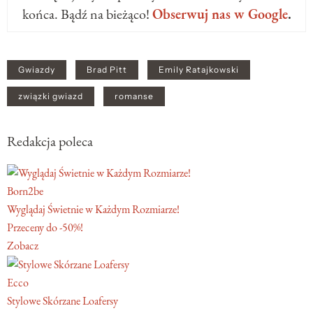
końca. Bądź na bieżąco!
Obserwuj nas w Google
.
Gwiazdy
Brad Pitt
Emily Ratajkowski
związki gwiazd
romanse
Redakcja poleca
Born2be
Wyglądaj Świetnie w Każdym Rozmiarze!
Przeceny do -50%!
Zobacz
Ecco
Stylowe Skórzane Loafersy