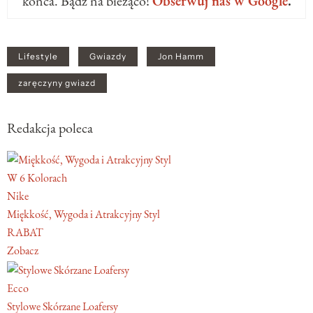
końca. Bądź na bieżąco!
Obserwuj nas w Google
.
Lifestyle
Gwiazdy
Jon Hamm
zaręczyny gwiazd
Redakcja poleca
W 6 Kolorach
Nike
Miękkość, Wygoda i Atrakcyjny Styl
RABAT
Zobacz
Ecco
Stylowe Skórzane Loafersy