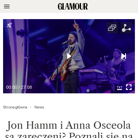
00:00 / 27:08
Strona główna
News
Jon Hamm i Anna Osceola
są zaręczeni? Poznali się na