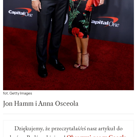
fot. Getty Images
Jon Hamm i Anna Osceola
Dziękujemy, że przeczytałaś/eś nasz artykuł do