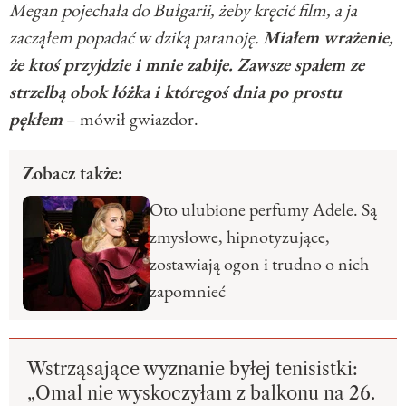
Megan pojechała do Bułgarii, żeby kręcić film, a ja
zacząłem popadać w dziką paranoję.
Miałem wrażenie,
że ktoś przyjdzie i mnie zabije. Zawsze spałem ze
strzelbą obok łóżka i któregoś dnia po prostu
pękłem
– mówił gwiazdor.
Zobacz także:
Oto ulubione perfumy Adele. Są
zmysłowe, hipnotyzujące,
zostawiają ogon i trudno o nich
zapomnieć
Wstrząsające wyznanie byłej tenisistki:
„Omal nie wyskoczyłam z balkonu na 26.