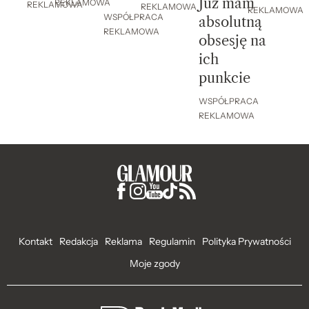
Już mam
REKLAMOWA
REKLAMOWA
REKLAMOWA
REKLAMOWA
WSPÓŁPRACA
absolutną
REKLAMOWA
obsesję na
ich
punkcie
WSPÓŁPRACA
REKLAMOWA
Kontakt
Redakcja
Reklama
Regulamin
Polityka Prywatności
Moje zgody