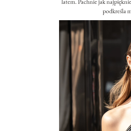
latem. Pachnie jak najpiękn
podkreśla m