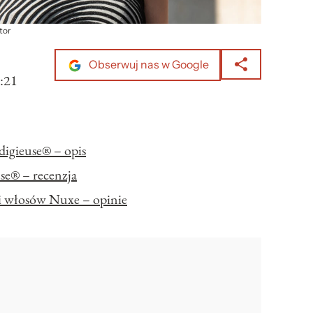
utor
Obserwuj nas w Google
:21
digieuse® – opis
se® – recenzja
y i włosów Nuxe – opinie