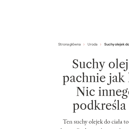
Strona główna
Uroda
Suchy olejek do
Suchy olej
pachnie jak
Nic inneg
podkreśla
Ten suchy olejek do ciała t